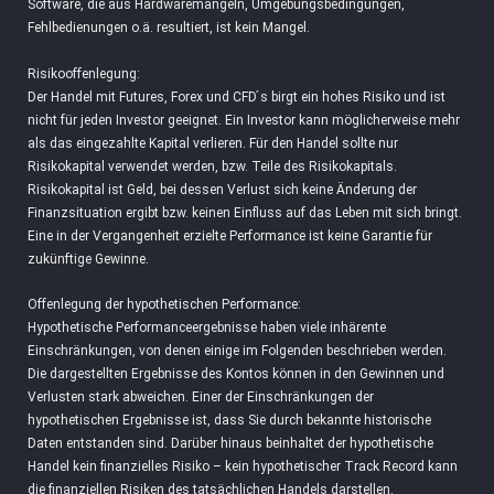
Software, die aus Hardwaremängeln, Umgebungsbedingungen,
Fehlbedienungen o.ä. resultiert, ist kein Mangel.
Risikooffenlegung:
Der Handel mit Futures, Forex und CFD ́s birgt ein hohes Risiko und ist
nicht für jeden Investor geeignet. Ein Investor kann möglicherweise mehr
als das eingezahlte Kapital verlieren. Für den Handel sollte nur
Risikokapital verwendet werden, bzw. Teile des Risikokapitals.
Risikokapital ist Geld, bei dessen Verlust sich keine Änderung der
Finanzsituation ergibt bzw. keinen Einfluss auf das Leben mit sich bringt.
Eine in der Vergangenheit erzielte Performance ist keine Garantie für
zukünftige Gewinne.
Offenlegung der hypothetischen Performance:
Hypothetische Performanceergebnisse haben viele inhärente
Einschränkungen, von denen einige im Folgenden beschrieben werden.
Die dargestellten Ergebnisse des Kontos können in den Gewinnen und
Verlusten stark abweichen. Einer der Einschränkungen der
hypothetischen Ergebnisse ist, dass Sie durch bekannte historische
Daten entstanden sind. Darüber hinaus beinhaltet der hypothetische
Handel kein finanzielles Risiko – kein hypothetischer Track Record kann
die finanziellen Risiken des tatsächlichen Handels darstellen.