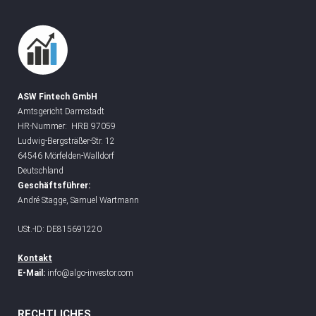
ASW Fintech GmbH
Amtsgericht Darmstadt
HR-Nummer: HRB 97059
Ludwig-Bergsträßer-Str. 12
64546 Mörfelden-Walldorf
Deutschland
Geschäftsführer:
André Stagge, Samuel Wartmann
USt.-ID: DE815691220
Kontakt
E-Mail:
info@algo-investor.com
RECHTLICHES