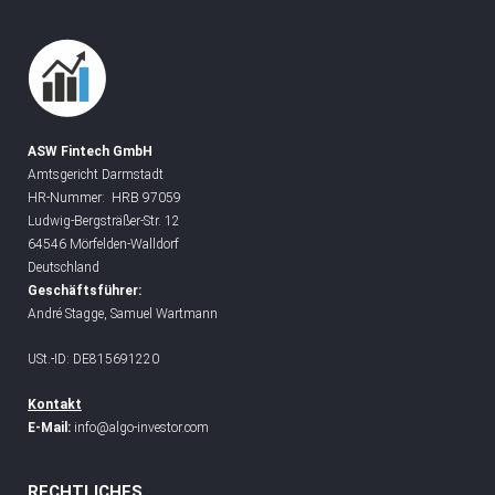
ASW Fintech GmbH
Amtsgericht Darmstadt
HR-Nummer: HRB 97059
Ludwig-Bergsträßer-Str. 12
64546 Mörfelden-Walldorf
Deutschland
Geschäftsführer:
André Stagge, Samuel Wartmann
USt.-ID: DE815691220
Kontakt
E-Mail:
info@algo-investor.com
RECHTLICHES